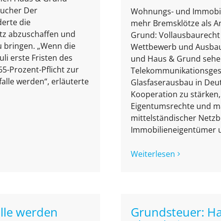
aucher Der
Wohnungs- und Immobili
erte die
mehr Bremsklötze als A
etz abzuschaffen und
Grund: Vollausbaurecht
 bringen. „Wenn die
Wettbewerb und Ausbaug
uli erste Fristen des
und Haus & Grund sehe
5-Prozent-Pflicht zur
Telekommunikationsgeset
alle werden“, erläuterte
Glasfaserausbau in Deut
Kooperation zu stärken,
Eigentumsrechte und m
mittelständischer Netz
Immobilieneigentümer 
Weiterlesen
alle werden
Grundsteuer: H