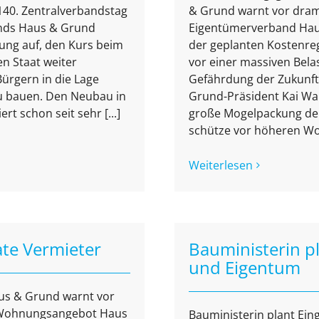
40. Zentralverbandstag
& Grund warnt vor dram
ands Haus & Grund
Eigentümerverband Hau
ung auf, den Kurs beim
der geplanten Kostenr
n Staat weiter
vor einer massiven Bela
ürgern in die Lage
Gefährdung der Zukunft
u bauen. Den Neubau in
Grund-Präsident Kai Wa
rt schon seit sehr [...]
große Mogelpackung der 
schütze vor höheren Wohn
Weiterlesen
ate Vermieter
Bauministerin p
und Eigentum
aus & Grund warnt vor
 Wohnungsangebot Haus
Bauministerin plant Ei