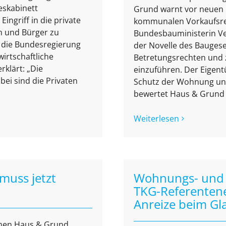
eskabinett
Grund warnt vor neuen 
ngriff in die private
kommunalen Vorkaufsre
en und Bürger zu
Bundesbauministerin Ve
t die Bundesregierung
der Novelle des Bauges
wirtschaftliche
Betretungsrechten und 
klärt: „Die
einzuführen. Der Eigent
bei sind die Privaten
Schutz der Wohnung und 
bewertet Haus & Grund D
Weiterlesen
muss jetzt
Wohnungs- und I
TKG-Referentene
Anreize beim Gl
mmen Haus & Grund