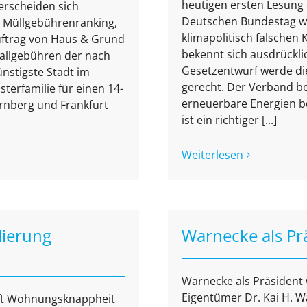
heutigen ersten Lesun
erscheiden sich
Deutschen Bundestag w
te Müllgebührenranking,
klimapolitisch falschen
Auftrag von Haus & Grund
bekennt sich ausdrückli
fallgebühren der nach
Gesetzentwurf werde die
nstigste Stadt im
gerecht. Der Verband be
sterfamilie für einen 14-
erneuerbare Energien b
ürnberg und Frankfurt
ist ein richtiger [...]
Weiterlesen
lierung
Warnecke als Pr
Warnecke als Präsident 
Eigentümer Dr. Kai H. W
rft Wohnungsknappheit