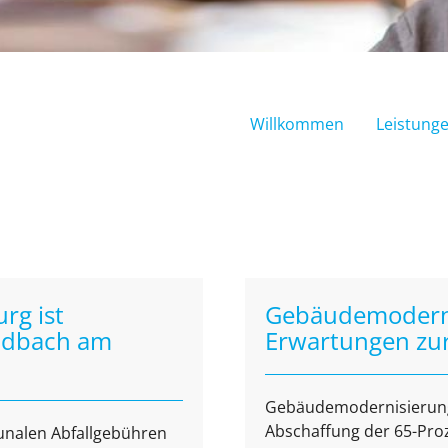
Willkommen
Leistung
rg ist
Gebäudemodernis
ladbach am
Erwartungen zu
Gebäudemodernisierungs
Abschaffung der 65-Proze
nalen Abfallgebühren