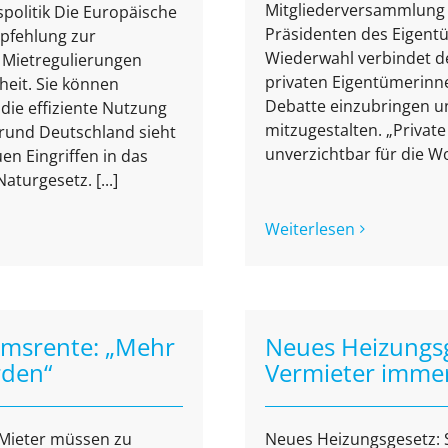
Mitgliederversammlung
olitik Die Europäische
Präsidenten des Eigent
mpfehlung zur
Wiederwahl verbindet der
s: Mietregulierungen
privaten Eigentümerinne
eit. Sie können
Debatte einzubringen un
die effiziente Nutzung
mitzugestalten. „Priva
und Deutschland sieht
unverzichtbar für die W
en Eingriffen in das
turgesetz. [...]
Weiterlesen
umsrente: „Mehr
Neues Heizungsge
rden“
Vermieter immer
 Mieter müssen zu
Neues Heizungsgesetz: S