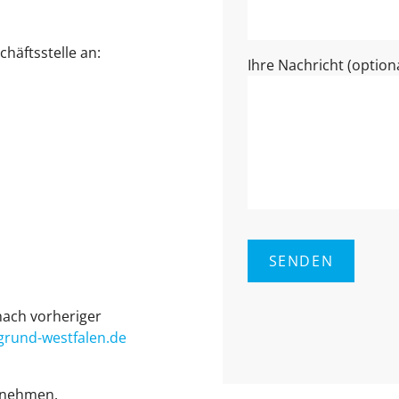
häftsstelle an:
Ihre Nachricht (optiona
ach vorheriger
rund-west­fa­len.de
tnehmen.