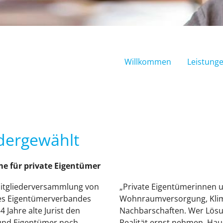
Willkommen
Leistung
dergewählt
e für private Eigentümer
 Mitgliederversammlung von
„Private Eigentümerinnen u
es Eigentümerverbandes
Wohnraumversorgung, Klim
 Jahre alte Jurist den
Nachbarschaften. Wer Lös
 und Eigentümer noch
Realität ernst nehmen. Hau