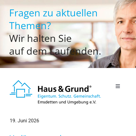
Zum
Fragen zu aktuellen
Inhalt
springen
Themen?
Wir halten Sie
auf dem Laufenden.
Toggle
Navigati
Willkommen
19. Juni 2026