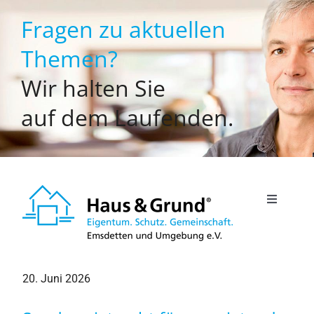
Zum
Fragen zu aktuellen
Inhalt
springen
Themen?
Wir halten Sie
auf dem Laufenden.
Toggle
Navigati
Willkommen
20. Juni 2026