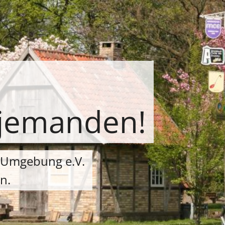
 jemanden!
Um­ge­bung e.V.
n.