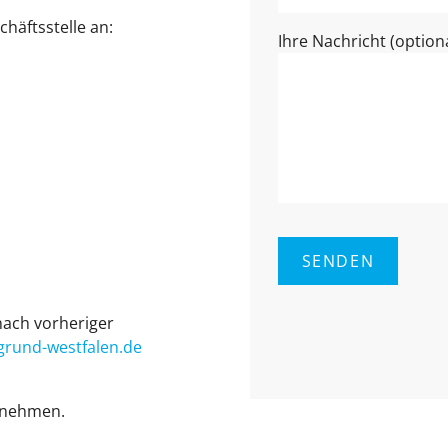
häftsstelle an:
Ihre Nachricht (optiona
ach vorheriger
rund-west­fa­len.de
tnehmen.