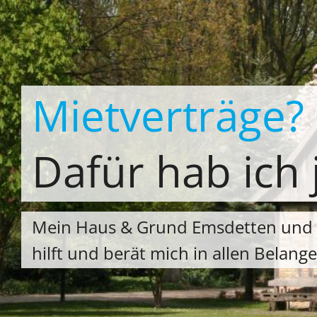
Zum
Inhalt
springen
Mietverträge?
Dafür hab ich
Mein Haus & Grund Ems­det­ten und 
hilft und berät mich in allen Belange