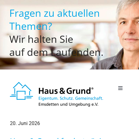
Zum
Fragen zu aktuellen
Inhalt
springen
Themen?
Wir halten Sie
auf dem Laufenden.
Toggle
Navigati
Willkommen
20. Juni 2026