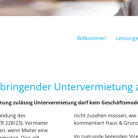
Willkommen
Leistung
bringender Untervermietung z
ung zulässig Untervermietung darf kein Geschäftsmode
heidung des
nicht zusehen müssen, wie 
R 228/23). Vermieter
kommentiert Haus & Grund-
en, wenn Mieter eine
Im zugrunde liegenden Strei
ieten. Dies gilt