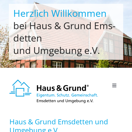
Zum
Herzlich Willkommen
Inhalt
springen
bei Haus & Grund Ems­
det­ten
und Um­ge­bung e.V.
Toggle
Navigati
Willkommen
Haus & Grund Ems­det­ten und
Um­ge­bung e.V.