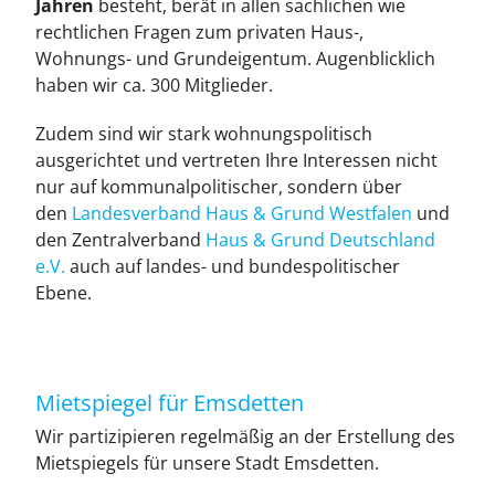
Jahren
besteht, berät in allen sachlichen wie
rechtlichen Fragen zum privaten Haus-,
Wohnungs- und Grundeigentum. Augenblicklich
haben wir ca. 300 Mitglieder.
Zudem sind wir stark wohnungspolitisch
ausgerichtet und vertreten Ihre Interessen nicht
nur auf kommunalpolitischer, sondern über
den
Landesverband Haus & Grund Westfalen
und
den Zentralverband
Haus & Grund Deutschland
e.V.
auch auf landes- und bundespolitischer
Ebene.
Mietspiegel für Emsdetten
Wir par­ti­zi­pie­ren re­gel­mä­ßig an der Er­stel­lung des
Miet­spie­gels für un­se­re Stadt Ems­det­ten.